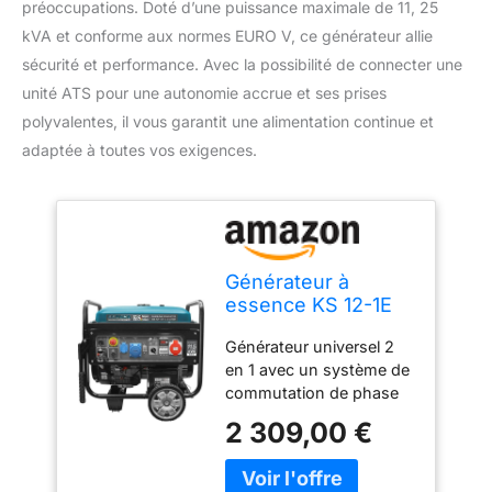
préoccupations. Doté d’une puissance maximale de 11, 25
kVA et conforme aux normes EURO V, ce générateur allie
sécurité et performance. Avec la possibilité de connecter une
unité ATS pour une autonomie accrue et ses prises
polyvalentes, il vous garantit une alimentation continue et
adaptée à toutes vos exigences.
Générateur à
essence KS 12-1E
1/3 ATSR, puissance
Générateur universel 2
max 11,25kVA,
en 1 avec un système de
moteur EURO V,
commutation de phase
possibilité de
VTS unique (Voltage
connecter unité
2 309,00 €
Transfer Switch) - avec
ATS, déma manuel /
presque la même
électrique, prises
puissance pour les
1x32A (400V),