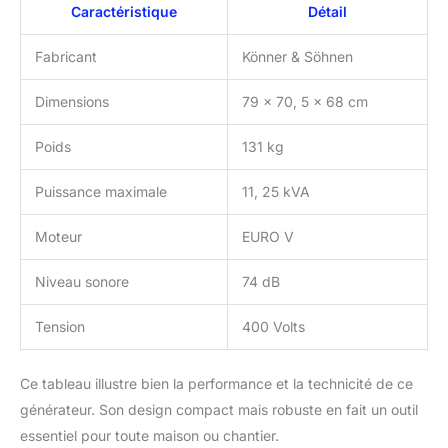
tension 230V / 400V,
Caractéristique
Détail
des prises Schuko230V /
400V conçues pour le
Fabricant
Könner & Söhnen
retrait de toute la
puissance délivrée par le
Dimensions
79 x 70, 5 x 68 cm
générateur, un affichage
LED multifonction
Poids
131 kg
(compteur horaire,
fréquence, tension,
Puissance maximale
11, 25 kVA
niveau d'huile très bas),
une protection
Moteur
EURO V
automatique contre les
surcharges et les courts-
circuits, un bouton
Niveau sonore
74 dB
d’arrêt d'urgence.
Possibilité de connecter
Tension
400 Volts
une unité ATS
(Automatic Transfer
Ce tableau illustre bien la performance et la technicité de ce
Switch). L’important
réservoir de carburant
générateur. Son design compact mais robuste en fait un outil
(55 l.) offre une longue
essentiel pour toute maison ou chantier.