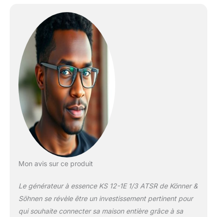
(230V) et triphasé
(400V). Le moteur
puissant (18.5 ch.) K&S
répond à toutes les
normes de qualité
européennes, y compris
EURO V; l'alternateur de
haute qualité de type
synchrone avec un
enroulement 100% en
cuivre peut maintenir les
charges maximales sans
aucun dommage et
garantit un travail fiable à
long terme du groupe
électrogène. Panneau de
Mon avis sur ce produit
commande
ergonomique:
Le générateur à essence KS 12-1E 1/3 ATSR de Könner &
commutateur du type de
tension 230V / 400V,
Söhnen se révèle être un investissement pertinent pour
des prises Schuko230V /
qui souhaite connecter sa maison entière grâce à sa