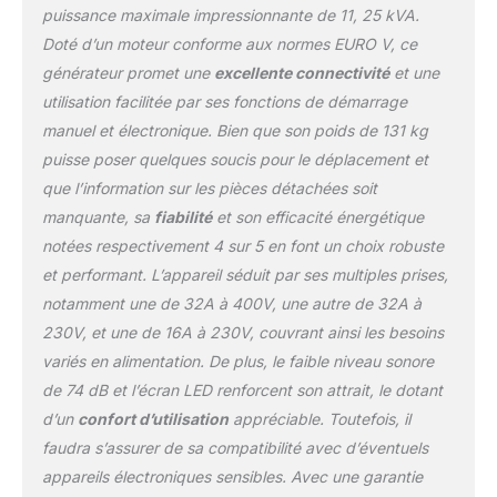
400V conçues pour le
puissance maximale impressionnante de 11, 25 kVA.
retrait de toute la
Doté d’un moteur conforme aux normes EURO V, ce
puissance délivrée par le
générateur, un affichage
générateur promet une
excellente connectivité
et une
LED multifonction
utilisation facilitée par ses fonctions de démarrage
(compteur horaire,
manuel et électronique. Bien que son poids de 131 kg
fréquence, tension,
puisse poser quelques soucis pour le déplacement et
niveau d'huile très bas),
une protection
que l’information sur les pièces détachées soit
automatique contre les
manquante, sa
fiabilité
et son efficacité énergétique
surcharges et les courts-
notées respectivement 4 sur 5 en font un choix robuste
circuits, un bouton
et performant. L’appareil séduit par ses multiples prises,
d’arrêt d'urgence.
Possibilité de connecter
notamment une de 32A à 400V, une autre de 32A à
une unité ATS
230V, et une de 16A à 230V, couvrant ainsi les besoins
(Automatic Transfer
variés en alimentation. De plus, le faible niveau sonore
Switch). L’important
de 74 dB et l’écran LED renforcent son attrait, le dotant
réservoir de carburant
d’un
confort d’utilisation
appréciable. Toutefois, il
(55 l.) offre une longue
autonomie. Il est doté
faudra s’assurer de sa compatibilité avec d’éventuels
d’un capteur intégré de
appareils électroniques sensibles. Avec une garantie
niveau de carburant et il