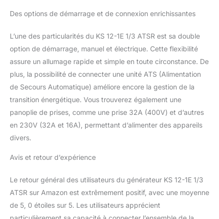
autonomie. Il est doté
d’un capteur intégré de
Des options de démarrage et de connexion enrichissantes
niveau de carburant et il
est couvert d’une
L’une des particularités du KS 12-1E 1/3 ATSR est sa double
peinture électrostatique
option de démarrage, manuel et électrique. Cette flexibilité
spéciale pour la
assure un allumage rapide et simple en toute circonstance. De
protection contre la
corrosion. Il y a aussi un
plus, la possibilité de connecter une unité ATS (Alimentation
kit brouette pour faciliter
de Secours Automatique) améliore encore la gestion de la
le déplacement du
transition énergétique. Vous trouverez également une
générateur.
panoplie de prises, comme une prise 32A (400V) et d’autres
en 230V (32A et 16A), permettant d’alimenter des appareils
divers.
Avis et retour d’expérience
Le retour général des utilisateurs du générateur KS 12-1E 1/3
ATSR sur Amazon est extrêmement positif, avec une moyenne
de 5, 0 étoiles sur 5. Les utilisateurs apprécient
particulièrement sa capacité à connecter l’ensemble de la