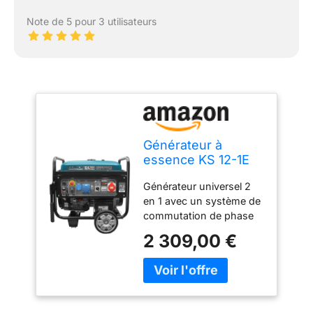
Note de 5 pour 3 utilisateurs
Générateur à
essence KS 12-1E
1/3 ATSR, puissance
Générateur universel 2
max 11,25kVA,
en 1 avec un système de
moteur EURO V,
commutation de phase
possibilité de
VTS unique (Voltage
connecter unité
2 309,00 €
Transfer Switch) - avec
ATS, déma manuel /
presque la même
électrique, prises
puissance pour les
1x32A (400V),
consommateurs du
1x32A (230V),
courant monophasé
1x16A(230V)