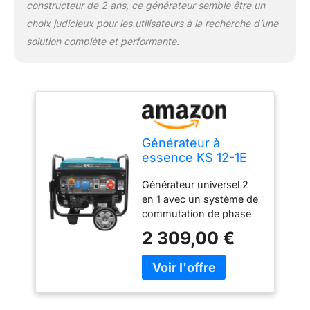
constructeur de 2 ans, ce générateur semble être un
est couvert d’une
choix judicieux pour les utilisateurs à la recherche d’une
peinture électrostatique
spéciale pour la
solution complète et performante.
protection contre la
corrosion. Il y a aussi un
kit brouette pour faciliter
le déplacement du
générateur.
Générateur à
essence KS 12-1E
1/3 ATSR, puissance
Générateur universel 2
max 11,25kVA,
en 1 avec un système de
moteur EURO V,
commutation de phase
possibilité de
VTS unique (Voltage
connecter unité
2 309,00 €
Transfer Switch) - avec
ATS, déma manuel /
presque la même
électrique, prises
puissance pour les
1x32A (400V),
consommateurs du
1x32A (230V),
courant monophasé
1x16A(230V)