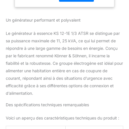
consommateurs du
1x32A (230V),
courant monophasé
1x16A(230V)
(230V) et triphasé
Un générateur performant et polyvalent
(400V). Le moteur
puissant (18.5 ch.) K&S
Le générateur à essence KS 12-1E 1/3 ATSR se distingue par
répond à toutes les
normes de qualité
sa puissance maximale de 11, 25 kVA, ce qui lui permet de
européennes, y compris
répondre à une large gamme de besoins en énergie. Conçu
EURO V; l'alternateur de
par le fabricant renommé Könner & Söhnen, il incarne la
haute qualité de type
fiabilité et la robustesse. Ce groupe électrogène est idéal pour
synchrone avec un
alimenter une habitation entière en cas de coupure de
enroulement 100% en
cuivre peut maintenir les
courant, répondant ainsi à des situations d’urgence avec
charges maximales sans
efficacité grâce à ses différentes options de connexion et
aucun dommage et
d’alimentation.
garantit un travail fiable à
long terme du groupe
Des spécifications techniques remarquables
électrogène. Panneau de
commande
Voici un aperçu des caractéristiques techniques du produit :
ergonomique:
commutateur du type de